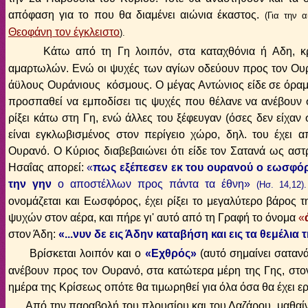
απόφαση για το που θα διαμένει αιώνια έκαστος.
(Για την 
Θεοφάνη τον έγκλειστο
).
Κάτω από τη Γη λοιπόν, στα καταχθόνια ή Αδη, κρα
αμαρτωλών. Ενώ οι ψυχές των αγίων οδεύουν προς τον Ουρα
άϋλους Ουράνιους κόσμους. Ο μέγας Αντώνιος είδε σε όραμα
προσπαθεί να εμποδίσει τις ψυχές που θέλανε να ανέβουν 
ρίξει κάτω στη Γη, ενώ άλλες του ξέφευγαν (όσες δεν είχαν 
είναι εγκλωβισμένος στον περίγειο χώρο, δηλ. του έχει α
Ουρανό. Ο Κύριος διαβεβαιώνει ότι είδε τον Σατανά ως ασ
Ησαΐας απορεί:
«
πως εξέπεσεν εκ του ουρανού ο εωσφό
την γην
ο αποστέλλων προς πάντα τα έθνη
»
(Ησ. 14,12).
ονομάζεται και Εωσφόρος, έχει ρίξει το μεγαλύτερο βάρος 
ψυχών στον αέρα, και πήρε γι' αυτό από τη Γραφή το όνομα
«
στον Άδη:
«
...νυν δε εις Άδην καταβήση και εις τα θεμέλια 
Βρίσκεται λοιπόν και ο
«Εχθρός»
(αυτό σημαίνει σατανά
ανέβουν προς τον Ουρανό, στα κατώτερα μέρη της Γης, στο
ημέρα της Κρίσεως οπότε θα τιμωρηθεί για όλα όσα θα έχει ερ
Από την παραβολή του πλουσίου και του Λαζάρου, μαθαίνου