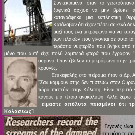
Συγκεκριμένα, όταν το γεωτρύπανο
ξαφνικά άρχισε να μην βρίσκει α
καταγράφηκε μια εκπληκτική θε
Κατάλαβαν ότι είχαν πέσει σε κενό δηλ
μαζί τους ένα μικρόφωνο για να κατα
των πλακών που γίνονται σε αυτά τα
τεράστια νυχτερίδα που βγήκε από τ
μόνο που αυτή είχε πολύ λαμπερά φτερά που έγραφαν "
ουρανό. Όταν έβαλαν το μικρόφωνο στην
τρ
κραυγές.
Επικεφαλής στο πείραμα ήταν ο Δρ. Ασ
"Σαν κομμουνιστής δεν πιστεύω στον Ουραν
τώρα πιστεύω στην Κόλαση. Είναι περιττό 
κάναμε μια τέτοια ανακάλυψη. Αλλά ξέρω τ
είμαστε απόλυτα πεισμένοι ότι τρ
Κολάσεως
"
!
Γεγονός είναι 
στη μέση το πε