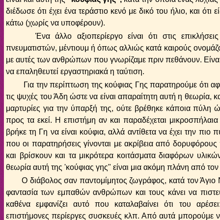
διέδωσε ότι έχει ένα τεράστιο κενό με δικό του ήλιο, και ότι 
κάτω (χωρίς να υποφέρουν).
Ένα άλλο αξιοπερίεργο είναι ότι στις επικλήσεις 
πνευματιστών, μέντιουμ ή όπως αλλιώς κατά καιρούς ονομάζο
με αυτές των ανθρώπων που γνωρίζαμε πριν πεθάνουν. Είναι
να επαληθευτεί εργαστηριακά η ταύτιση.
Για την περίπτωση της κούφιας Γης παρατηρούμε ότι αφ' ε
τις ψυχές του Άδη ώστε να είναι απαραίτητη αυτή η θεωρία, κ
μαρτυρίες για την ύπαρξή της, ούτε βρέθηκε κάποια πύλη 
προς τα εκεί. Η επιστήμη αν και παραδέχεται μικροσπήλαια
βρήκε τη Γη να είναι κούφια, αλλά αντίθετα να έχει την πιο
που οι παρατηρήσεις γίνονται με ακρίβεια από δορυφόρους
και βρίσκουν και τα μικρότερα κοιτάσματα διαφόρων υλικών
θεωρία αυτή της 'κούφιας γης" είναι μια ακόμη πλάνη από το
Ο διάβολος σαν παντομίμητος ζωγράφος, κατά τον Άγιο Νικ
φαντασία των εμπαθών ανθρώπων και τους κάνει να πιστε
καθένα εμφανίζει αυτό που καταλαβαίνει ότι του αρέσε
επιστήμονες περίεργες συσκευές κλπ. Από αυτά μπορούμε ν