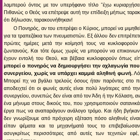
λαμπερού όντος με τον υπερήφανο τίτλο "έχω κυριαρχήσει"
Πιθανώς ο Θεός να επέτρεψε αυτή την επίδειξη μήπως ταρακ
ότι δήλωσαν, ταρακουνήθηκαν!
Ο Πονηρός, αν του επιτρέψει ο Κύριος, μπορεί να μιμηθεί
για τα τραπεζάκια των πνευματιστών. Εξ άλλου δεν επιτρέπετ
πρώτες ημέρες μετά την κοίμησή τους να κυκλοφορούν
ζωντανούς. Και τότε όμως χωρίς να μπορούν να επικοινωνή
έχουν εντολή του Θεού, και βέβαια κυκλοφορούν όπως είπ
μπορεί ο πονηρός να δημιουργήσει την οχλαγωγία που
συνεργείου, χωρίς να υπάρχει καμμιά αληθινή φωνή.
Λόγ
Μπορεί πχ να βγάλει τρελούς όσους ήταν παρόντες στο πεί
αποδειχτεί ότι οι φωνές αυτές είναι πολύ λιγότερες από τ
συνεργείου, συνεπώς δεν είναι από τον Άδη ή την Κόλαση, αν
ένα μήνυμα στους δικούς του, που χρησιμοποιούν σατανικά
έργα πως να αναπαράγουν ανάλογο τρόμο. Και ήδη βγήκαν τ
δεν γνωρίζουμε από πρόχειρη εξέταση πόσο αληθινές είναι
είπαν ψέματα και τα μηχανήματά τους το επιβεβαίωσα
ασυγκρίτως περισσότερες από αυτές των τεχνιτών εφέ,