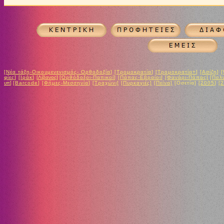
[
Νέα τάξη-Οικουμενενισμός- Ορθοδοξία
]
[
Τρομοκρατία
]
[
Τρομοκρατία+
]
[
Ασίζη
]
[
φίες
]
[
Ιράκ
]
[
Λ
ίβανος
]
[
Ο
ρθόδοξοι
-Π
απικοί
]
[
Πάπας-Εβραίοι
]
[Φανάρι-Πάπας]
[Πολ
υπ
]
[
B
arcode
]
[
Φήμες-
Μεσσηνία
]
[
Τραχώνι]
[Πυρκαγιές]
[Πείνα]
[
Ο
σετία
]
[
2005
]
[
2