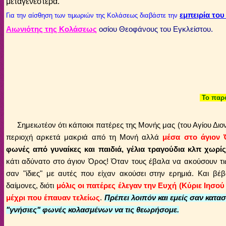
μεταγενέστερα.
εμπειρία το
Για την αίσθηση των τιμωριών της Κολάσεως διαβάστε την
Αιωνιότης της Κολάσεως
οσίου Θεοφάνους του Εγκλείστου.
Το παρ
Σημειωτέον ότι κάποιοι πατέρες της Μονής μας (του Αγίου Διο
περιοχή αρκετά μακριά από τη Μονή
αλλά
μέσα στο άγιον 
φωνές από γυναίκες και παιδιά, γέλια τραγούδια κλπ χωρ
κάτι αδύνατο στο άγιον Όρος! Όταν τους έβαλα να ακούσουν τ
σαν "ίδιες" με αυτές που είχαν ακούσει στην ερημιά. Και βέ
δαίμονες, διότι
μόλις οι πατέρες έλεγαν την Ευχή (Κύριε Ιησού
μέχρι που έπαυαν τελείως
.
Πρέπει λοιπόν και εμείς σαν κατα
"γνήσιες" φωνές κολασμένων να τις θεωρήσομε.