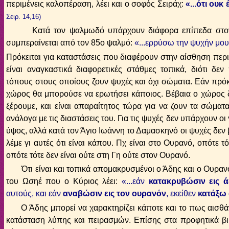
περιμένεις καλοπέραση, λέει και ο σοφός Σειράχ:
«
...ότι ου
Σειρ. 14,16)
Κατά τον ψαλμωδό υπάρχουν διάφορα επίπεδα στον Ά
συμπεραίνεται από τον 85ο ψαλμό:
«
...ερρύσω την ψυχήν μου
Πρόκειται για καταστάσεις που διαφέρουν στην αίσθηση περι
είναι αναγκαστικά διαφορετικές στάθμες τοπικά, διότι δεν
τόπους στους οποίους ζουν ψυχές και όχι σώματα. Εάν πρόκειτ
χώρος θα μπορούσε να ερωτήσει κάποιος. Βέβαια ο χώρος δε
ξέρουμε, και είναι απαραίτητος τώρα για να ζουν τα σώματ
ανάλογα με τις διαστάσεις του. Για τις ψυχές δεν υπάρχουν ο
ύψος, αλλά κατά τον Άγιο Ιωάννη το Δαμασκηνό οι ψυχές δεν
λέμε γι αυτές ότι είναι κάπου. Πχ είναι στο Ουρανό, οπότε τό
οπότε τότε δεν είναι ούτε στη Γη ούτε στον Ουρανό.
Ότι είναι και τοπικά απομακρυσμένοι ο Άδης και ο Ουρανό
του Ωσηέ που ο Κύριος λέει:
«...
εάν
κατακρυβώσιν εις 
αυτούς, και εάν
αναβώσιν εις τον ουρανόν
, εκείθεν
κατάξω
Ο Άδης μπορεί να χαρακτηρίζει κάποτε και το πως αισθάνο
κατάσταση λύπης και πειρασμών. Επίσης στα προφητικά βι