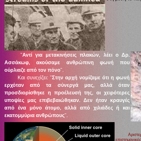
"
Αντί για μετακινήσεις πλακών, λέει ο
Δρ.
Ασσάκωφ, ακούσαμε ανθρώπινη φωνή που
ούρλιαζε από τον πόνο
".
Και συνεχίζει: "
Στην αρχή νομίζαμε ότι η φωνή
ερχόταν από τα σύνεργά μας, αλλά όταν
προσδιορίσθηκε η προέλευσή της, οι χειρότερες
υποψίες μας επιβεβαιώθηκαν. Δεν ήταν κραυγές
από ένα μόνο άτομο, αλλά από χιλιάδες ή και
εκατομμύρια ανθρώπους
".
Αριστερά β
επιστημονικέ