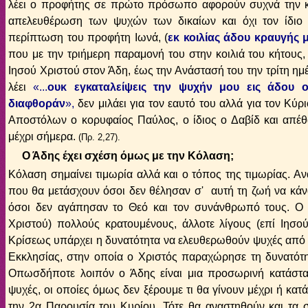
λέει ο προφήτης σε πρώτο πρόσωπο αφορούν συχνά την κ
απελευθέρωση των ψυχών των δικαίων και όχι τον ίδιο
περίπτωση του προφήτη Ιωνά, (
εκ κοιλίας άδου κραυγής
που με την τριήμερη παραμονή του στην κοιλιά του κήτους
Ιησού Χριστού στον Άδη, έως την Ανάστασή του την τρίτη ημ
λέει
«
...
ουκ εγκαταλείψεις την ψυχήν μου εις άδου 
διαφθοράν
»
,
δεν μιλάει για τον εαυτό του αλλά για τον Κύρι
Αποστόλων ο κορυφαίος Παύλος, ο ίδιος ο Δαβίδ και απέθα
μέχρι σήμερα.
(
Πρ
.
2,
27
)
.
Ο Άδης έχει σχέση όμως με την Κόλαση;
Κόλαση σημαίνει τιμωρία αλλά και ο τόπος της τιμωρίας. Αν
που θα μετάσχουν όσοι δεν θέλησαν σ' αυτή τη ζωή να κάνο
όσοι δεν αγάπησαν το Θεό και τον συνάνθρωπό τους. Ο 
Χριστού) πολλούς κρατουμένους, άλλοτε λίγους (επί Ιησού
Κρίσεως υπάρχει η δυνατότητα να ελευθερωθούν ψυχές από α
Εκκλησίας, στην οποία ο Χριστός παραχώρησε τη δυνατότητ
Οπωσδήποτε λοιπόν ο Άδης είναι μια προσωρινή κατάστα
ψυχές, οι οποίες όμως δεν ξέρουμε τι θα γίνουν μέχρι ή κατ
την 2α Παρουσία του Κυρίου. Τότε θα αναστηθούν και τα σ