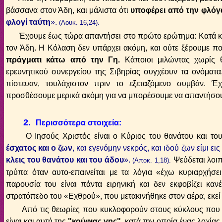
βάσσανα στον Άδη, και μάλιστα ότι
υποφέρει από την φλόγ
φλογί ταύτη
»
.
(Λουκ. 16,24).
Έχουμε έως τώρα απαντήσει στο πρώτο ερώτημα: Κατά κυριο
τον Άδη.
Η Κόλαση δεν υπάρχει ακόμη, και ούτε ξέρουμε πο
πράγματι κάτω από την Γη.
Κάποιοι μιλώντας χωρίς θ
ερευνητικού συνεργείου της Σιβηρίας συγχέουν τα ονόματα,
πίστευαν, τουλάχιστον πριν το εξεταζόμενο συμβάν. Έχ
προσθέσουμε μερικά ακόμη για να μπορέσουμε να απαντήσου
2.
Περισσότερα στοιχεία:
Ο Ιησούς Χριστός είναι ο Κύριος του θανάτου και το
έσχατος και ο ζων
, και εγενόμην νεκρός, και ιδού ζων είμι ε
κλεις του θανάτου και του άδου
».
Ψεύδεται λοι
(Αποκ. 1,18).
τρύπα όταν αυτο-επαινείται με τα λόγια «έχω κυριαρχήσει
παρουσία του είναι πάντα ειρηνική και δεν εκφοβίζει καν
στρατόπεδο του «Εχθρού», που μετακινήθηκε στον αέρα, εκεί 
Από τις θεωρίες που κυκλοφορούν στους κύκλους που 
είναι και αυτή της
"κούφιας γης",
κατά την οποία ένας λοχίας