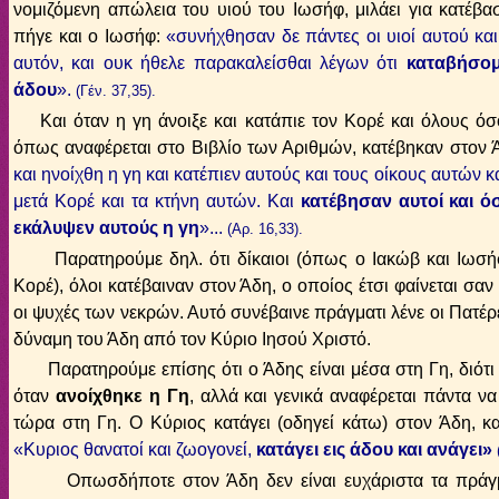
νομιζόμενη απώλεια του υιού του Ιωσήφ, μιλάει για κατέβα
πήγε και ο Ιωσήφ:
«
συνήχθησαν δε πάντες οι υιοί αυτού κα
αυτόν, και ουκ ήθελε παρακαλείσθαι λέγων ότι
καταβήσομ
άδου
»
.
(Γέν. 37,35).
Και όταν η γη άνοιξε και κατάπιε τον Κορέ και όλους όσ
όπως αναφέρεται στο Βιβλίο των Αριθμών, κατέβηκαν στον Ά
και ηνοίχθη η γη και κατέπιεν αυτούς και τους οίκους αυτών
μετά Κορέ και τα κτήνη αυτών. Και
κατέβησαν αυτοί και ό
εκάλυψεν αυτούς η γη
»
...
(Αρ. 16,33).
Παρατηρούμε δηλ. ότι δίκαιοι (όπως ο Ιακώβ και Ιωσήφ)
Κορέ), όλοι κατέβαιναν στον Άδη, ο οποίος έτσι φαίνεται σα
οι ψυχές των νεκρών. Αυτό συνέβαινε πράγματι λένε οι Πατέρ
δύναμη του Άδη από τον Κύριο Ιησού Χριστό.
Παρατηρούμε επίσης ότι ο Άδης είναι μέσα στη Γη, διότι 
όταν
ανοίχθηκε η Γη
, αλλά και γενικά αναφέρεται πάντα ν
τώρα στη Γη. Ο Κύριος κατάγει (οδηγεί κάτω) στον Άδη, και
«
Κυριος θανατοί και ζωογονεί,
κατάγει εις άδου και ανάγει
»
Οπωσδήποτε στον Άδη δεν είναι ευχάριστα τα πράγματ